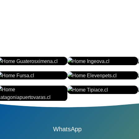
GUATEROSXIMENA.CL
INGEOVA.CL
FURSA.CL
ELEVENPETS.CL
TIPIACE.CL
PATAGONIAPUERTOVARAS.CL
WhatsApp