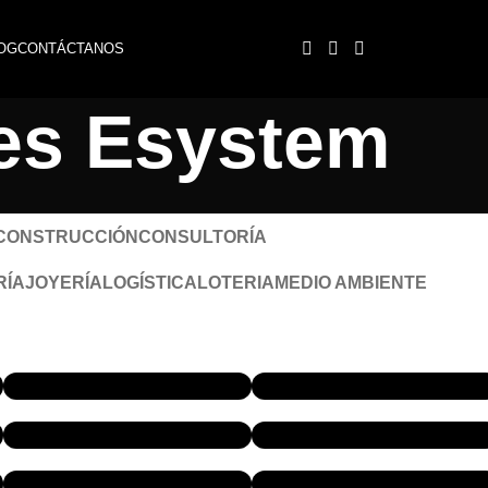
Acceso Client
OG
CONTÁCTANOS
nes Esystem
CONSTRUCCIÓN
CONSULTORÍA
RÍA
JOYERÍA
LOGÍSTICA
LOTERIA
MEDIO AMBIENTE
ENDIGITAL.CL
JEISSONTAROT.COM
NOTABOT.COM
.CL
CONCESIONARIAREDBIOBIO.CL
ELEVAPLANNING.COM