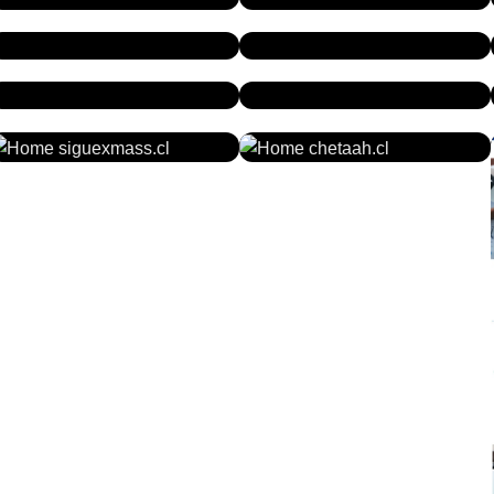
WIUS.CL
PARKERANDLENOX.COM
ALFASEGURIDADYSERVICIOS.COM
CLPROPIEDADES.CL
NURSEIDEAS.CL
CAJASMATTA.CL
SIGUEXMASS.CL
CHETAAH.CL