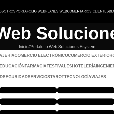
OSOTROS
PORTAFOLIO WEB
PLANES WEB
COMENTARIOS CLIENTES
BL
 Web Solucio
Inicio
/
Portafolio Web Soluciones Esystem
AJERÍA
COMERCIO ELECTRÓNICO
COMERCIO EXTERIOR
EDUCACIÓN
FARMACIA
FESTIVALES
HOTELERÍA
INGENIE
D
SEGURIDAD
SERVICIOS
TAROT
TECNOLOGÍA
VIAJES
LIBROSENFERMERIACHILE.CL
MAURICIOYTAMARAMIBODA
SIEP.CL
CONCESIONARIAINCANCER