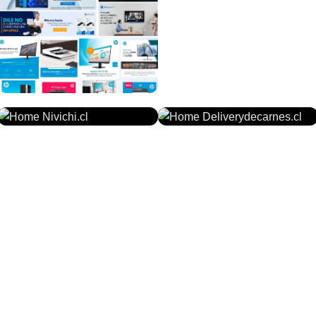
COMENTA.CL
NIVICHI.CL
DELIVERYDECARNES.CL