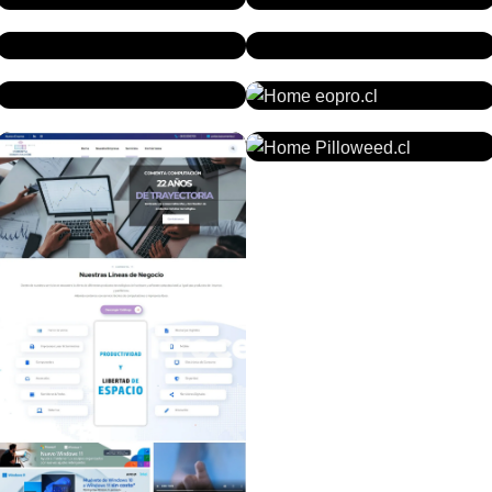
BUSCATUPLAN.COM
MJAZZ.MX
AUSTUDY.COM.AU
HOMEKRAUSE.CL
ECOTRANRECICLAJE.CL
EOPRO.CL
PILLOWEED.COM