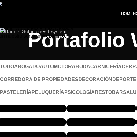
Skip to navigation
HOME
N
Skip to main content
Portafolio
TODO
ABOGADO
AUTOMOTORA
BODA
CARNICERÍA
CERR
CORREDORA DE PROPIEDADES
DECORACIÓN
DEPORTE
PASTELERÍA
PELUQUERÍA
PSICOLOGÍA
RESTOBAR
SALU
ATLASRESERVESTUDIO.COM
MALEPILLS.NET
INTELIDECK.COM
DECKLOGISTICO.COM