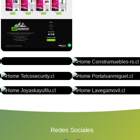
NEUBACAM.CL
ROBLESDELVINO.CL
CONSTRUMUEBLES-
RS.CL
TELCOSECURITY.CL
PORTALSANMIGUEL.CL
JOYASKAYUFILU.CL
LAVEGAMOVIL.CL
Redes Sociales