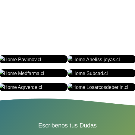
PAVIMOV.CL
ANELISS-JOYAS.CL
MEDFARMA.CL
SUBCAD.CL
ARQVERDE.CL
LOSARCOSDEBERLIN.CL
Escribenos tus Dudas