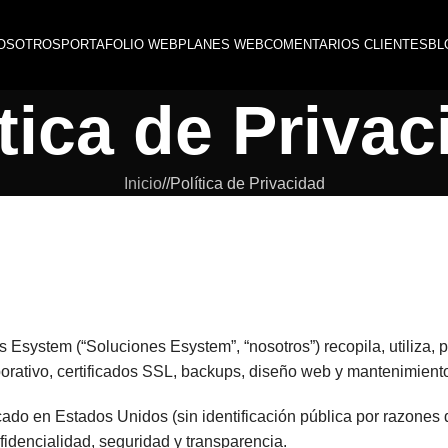
OSOTROS
PORTAFOLIO WEB
PLANES WEB
COMENTARIOS CLIENTES
BL
tica de Priva
Inicio
/
Política de Privacidad
Esystem (“Soluciones Esystem”, “nosotros”) recopila, utiliza, 
orativo, certificados SSL, backups, diseño web y mantenimiento
cado en Estados Unidos (sin identificación pública por razones
fidencialidad, seguridad y transparencia.