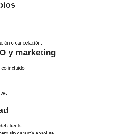
bios
ación o cancelación.
EO y marketing
co incluido.
ave.
dad
el cliente.
ero sin garantía absoluta.