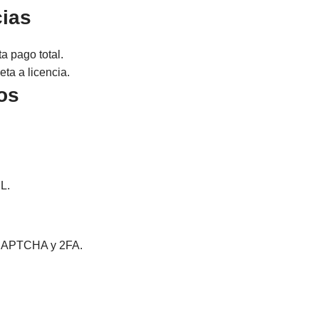
cias
 pago total.
ta a licencia.
cos
L.
eCAPTCHA y 2FA.