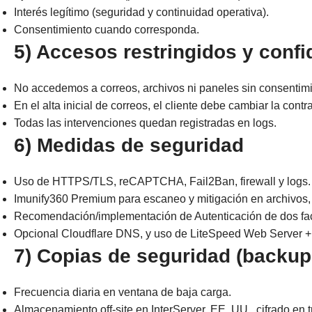
Interés legítimo (seguridad y continuidad operativa).
Consentimiento cuando corresponda.
5) Accesos restringidos y confi
No accedemos a correos, archivos ni paneles sin consentimi
En el alta inicial de correos, el cliente debe cambiar la cont
Todas las intervenciones quedan registradas en logs.
6) Medidas de seguridad
Uso de HTTPS/TLS, reCAPTCHA, Fail2Ban, firewall y logs.
Imunify360 Premium para escaneo y mitigación en archivos,
Recomendación/implementación de Autenticación de dos fac
Opcional Cloudflare DNS, y uso de LiteSpeed Web Server 
7) Copias de seguridad (backup
Frecuencia diaria en ventana de baja carga.
Almacenamiento off-site en InterServer, EE. UU., cifrado en t